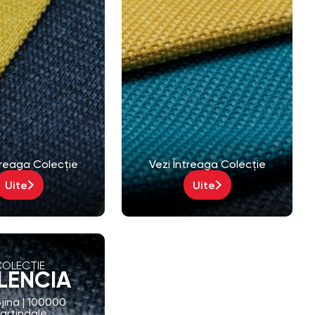
treaga Colecție
Vezi Întreaga Colecție
Uite
Uite
COLECȚIE
LENCIA
jina | 100000
artindale