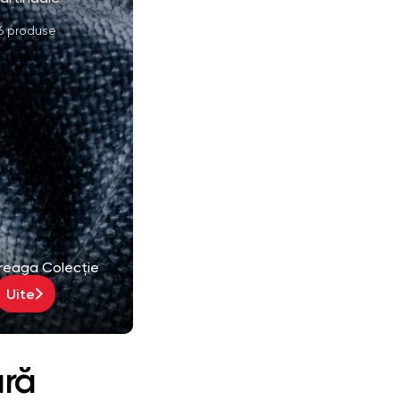
6 produse
treaga Colecție
Uite
ură