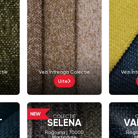
cție
Vezi Întreaga Colecție
Vezi În
Uite
COLECȚIE
T
SELENA
VA
0
Rogojina | 70000
Rogo
Martindale
M