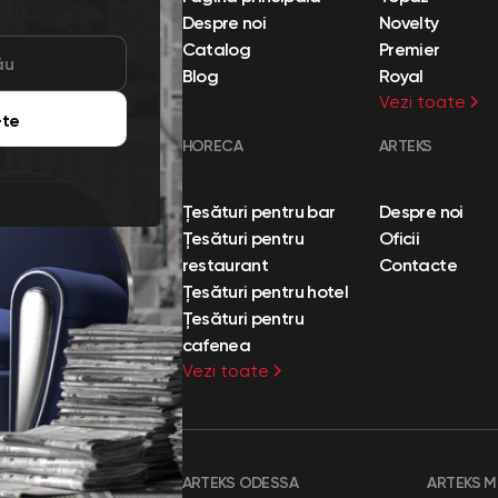
Despre noi
Novelty
Catalog
Premier
Blog
Royal
Vezi toate
te
HORECA
ARTEKS
Țesături pentru bar
Despre noi
Țesături pentru
Oficii
restaurant
Contacte
Țesături pentru hotel
Țesături pentru
cafenea
Vezi toate
ARTEKS ODESSA
ARTEKS 