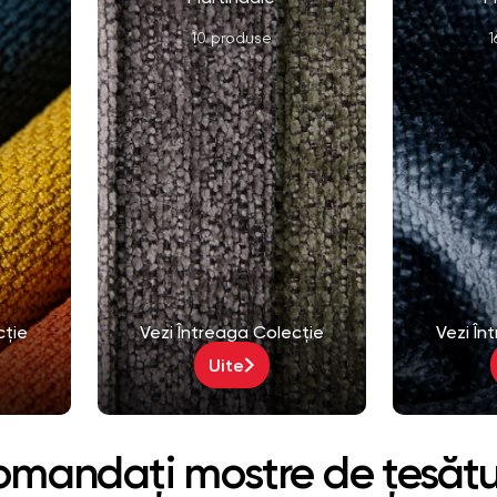
10 produse
1
cție
Vezi Întreaga Colecție
Vezi În
Uite
mandați mostre de țesăt