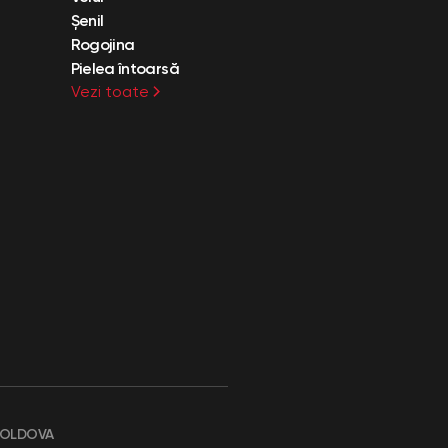
Șenil
Rogojina
Pielea întoarsă
Vezi toate
MOLDOVA