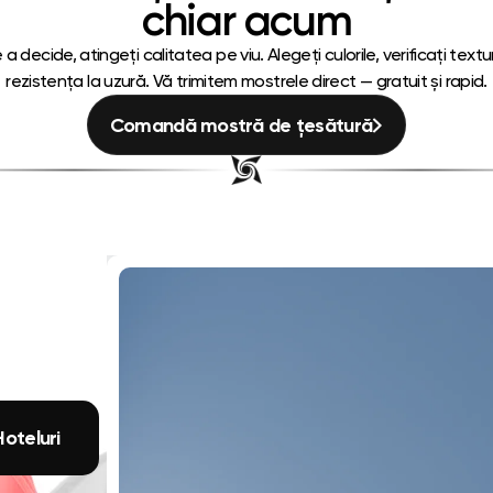
chiar acum
 a decide, atingeți calitatea pe viu. Alegeți culorile, verificați textu
rezistența la uzură. Vă trimitem mostrele direct — gratuit și rapid.
Comandă mostră de țesătură
Hoteluri