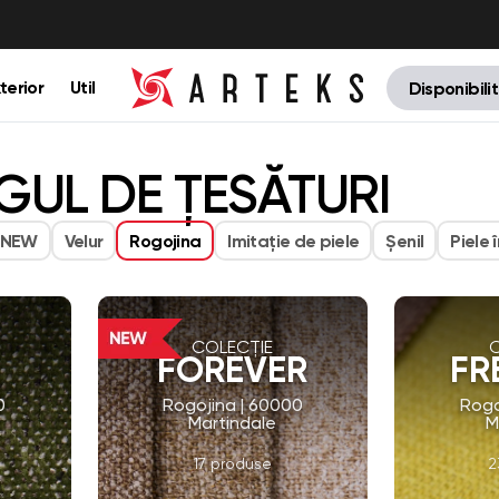
terior
Util
Disponibili
UL DE ȚESĂTURI
NEW
Velur
Rogojina
Imitaţie de piele
Șenil
Piele 
COLECȚIE
FOREVER
FR
0
Rogojina | 60000
Rogo
Martindale
M
17 produse
2