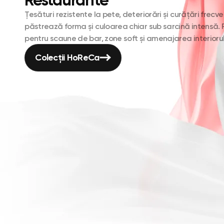
Țesături rezistente la pete, deteriorări și curățări frecven
păstrează forma și culoarea chiar sub sarcină intensă. P
pentru scaune de bar, zone soft și amenajarea interiorul
Colecții HoReCa