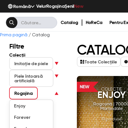
Velur
Rogojina
Șenil
Română
New
Catalog
HoReCa
Pentru Ex
Prima pagină
/ Catalog
CATALOG
Filtre
Colecții
Toate Colecțiile
Imitaţie de piele
▼
Piele întoarsă
▼
artificială
COLECȚIE
ENJOY
Rogojina
▼
Rogojina | 7000
Enjoy
Martindale
Forever
17 produse