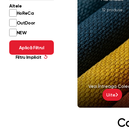
Altele
12 produse
HoReCa
OutDoor
NEW
Aplică Filtrul
Filtru Implicit
↺
Vezi Întreaga Cole
Uite
Co