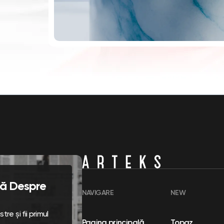
flă Despre
NAVIGARE
NEW
re și fii primul
Pagina principală
Topaz