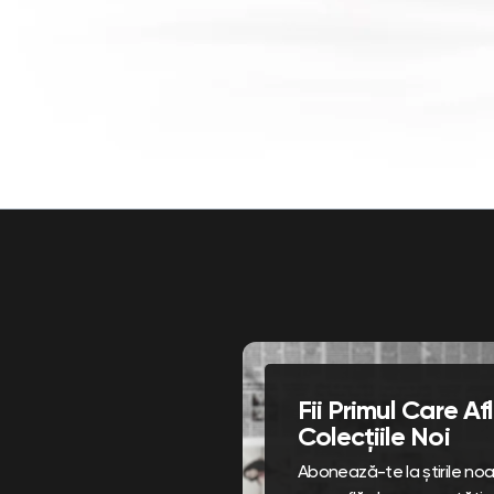
Fii Primul Care A
Colecțiile Noi
Abonează-te la știrile noast