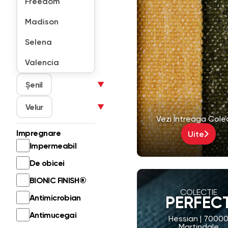
Freedom
Madison
Selena
Valencia
Șenil
▼
Velur
▼
Vezi Întreaga Cole
Impregnare
Uite
Impermeabil
De obicei
BIONIC FINISH®
COLECȚIE
Antimicrobian
PERFEC
Antimucegai
Hessian | 7000
Martindale