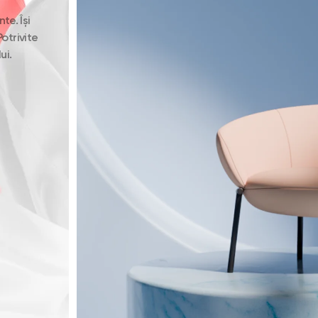
te. Își
otrivite
ui.