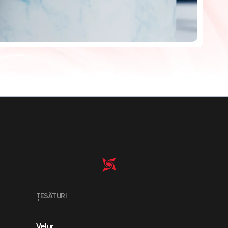
ȚESĂTURI
Velur