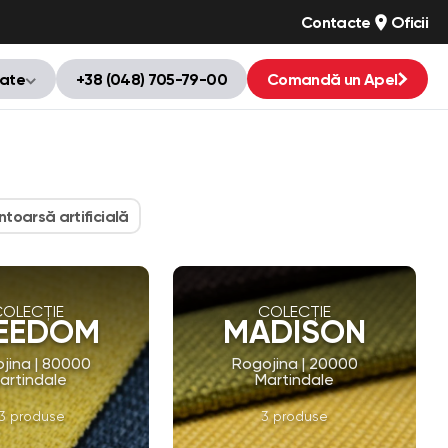
Contacte
Oficii
tate
+38 (048) 705-79-00
Comandă un Apel
întoarsă artificială
COLECȚIE
COLECȚIE
EEDOM
MADISON
jina | 80000
Rogojina | 20000
artindale
Martindale
3 produse
3 produse