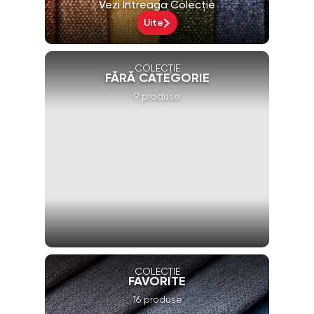
Vezi Întreaga Colecție
Uite
COLECȚIE
FĂRĂ CATEGORIE
9 produse
COLECȚIE
FAVORITE
16 produse