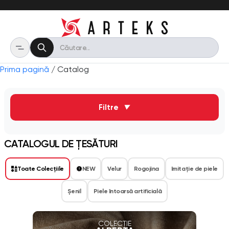
Prima pagină
/ Catalog
Filtre
▼
CATALOGUL DE ȚESĂTURI
Toate Colecțiile
NEW
Velur
Rogojina
Imitaţie de piele
Șenil
Piele întoarsă artificială
COLECȚIE