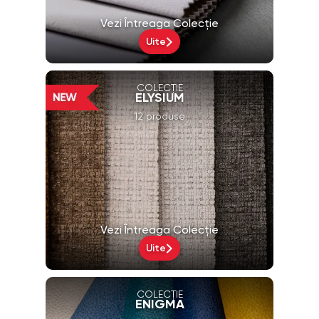
Vezi Întreaga Colecție
Uite
COLECȚIE
ELYSIUM
12 produse
Vezi Întreaga Colecție
Uite
COLECȚIE
ENIGMA