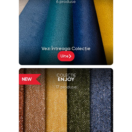
6 produse
Vezi Întreaga Colecție
Uite
COLECȚIE
ENJOY
17 produse