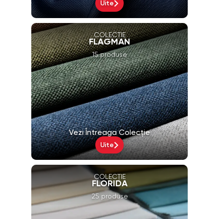
Uite
COLECȚIE
FLAGMAN
15 produse
Vezi Întreaga Colecție
Uite
COLECȚIE
FLORIDA
25 produse