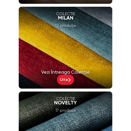
COLECȚIE
MILAN
12 produse
Vezi Întreaga Colecție
Uite
COLECȚIE
NOVELTY
17 produse