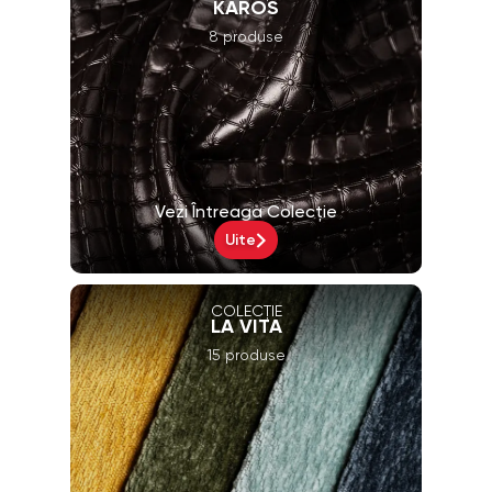
KAROS
8 produse
Vezi Întreaga Colecție
Uite
COLECȚIE
LA VITA
15 produse