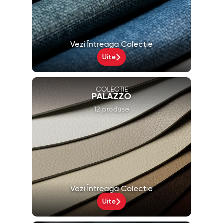
Vezi Întreaga Colecție
Uite
COLECȚIE
PALAZZO
12 produse
Vezi Întreaga Colecție
Uite