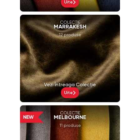
Uite
COLECȚIE
MARRAKESH
12 produse
Vezi Întreaga Colecție
Uite
COLECȚIE
MELBOURNE
11 produse