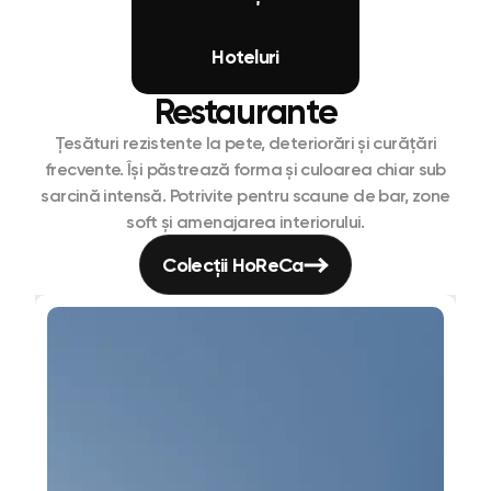
Hoteluri
Restaurante
Țesături rezistente la pete, deteriorări și curățări
frecvente. Își păstrează forma și culoarea chiar sub
sarcină intensă. Potrivite pentru scaune de bar, zone
soft și amenajarea interiorului.
Colecții HoReCa