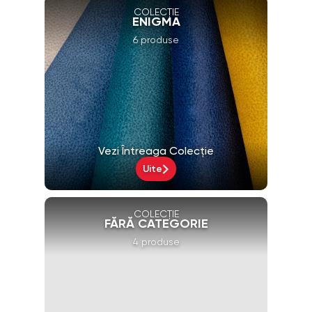
COLECȚIE
ENIGMA
6 produse
Vezi Întreaga Colecție
Uite
COLECȚIE
FĂRĂ CATEGORIE
4 produse