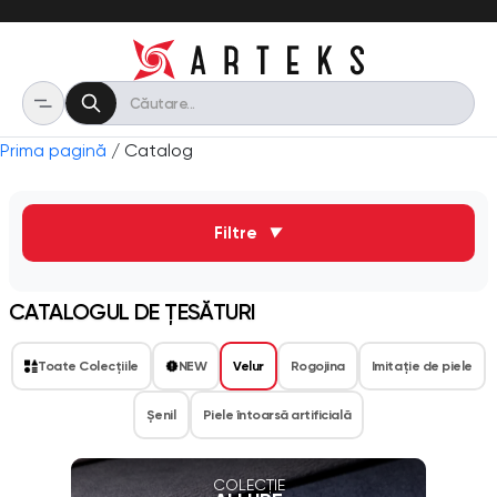
Prima pagină
/ Catalog
Filtre
▼
CATALOGUL DE ȚESĂTURI
Toate Colecțiile
NEW
Velur
Rogojina
Imitaţie de piele
Șenil
Piele întoarsă artificială
COLECȚIE