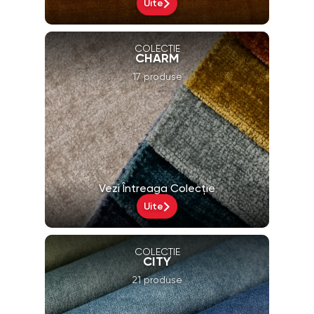
Uite
COLECȚIE
CHARM
17 produse
Vezi Întreaga Colecție
Uite
COLECȚIE
CITY
21 produse