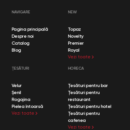
NAVIGARE
NEW
Pagina principală
Topaz
Despre noi
Novelty
Catalog
Premier
Blog
Royal
Vezi toate
ȚESĂTURI
HORECA
Velur
Țesături pentru bar
Șenil
Țesături pentru
Rogojina
restaurant
Pielea întoarsă
Țesături pentru hotel
Vezi toate
Țesături pentru
cafenea
Vezi toate