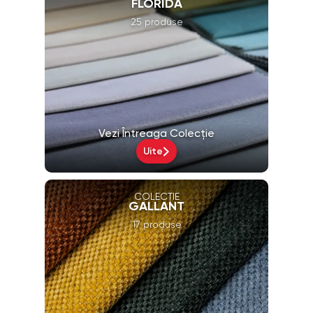
FLORIDA
25 produse
Vezi Întreaga Colecție
Uite
COLECȚIE
GALLANT
17 produse