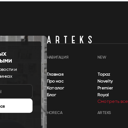
ых
НАВИГАЦИЯ
NEW
выми
овости и
Главная
Topaz
винках
Про нас
Novelty
Каталог
Premier
Блог
Royal
Смотреть все
ся
HORECA
ARTEKS