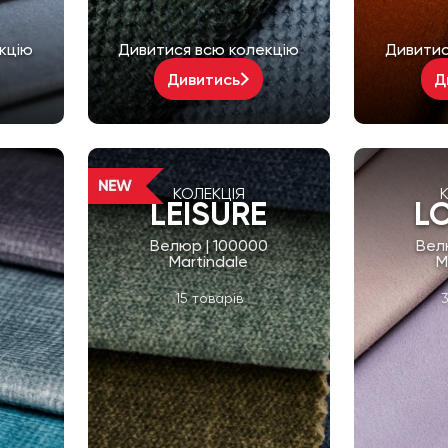
кцію
Дивитися всю колекцію
Дивитис
Дивитись
Д
КОЛЕКЦІЯ
LEISURE
L
Велюр | 100000
Вел
Martindale
M
15 товарів
3