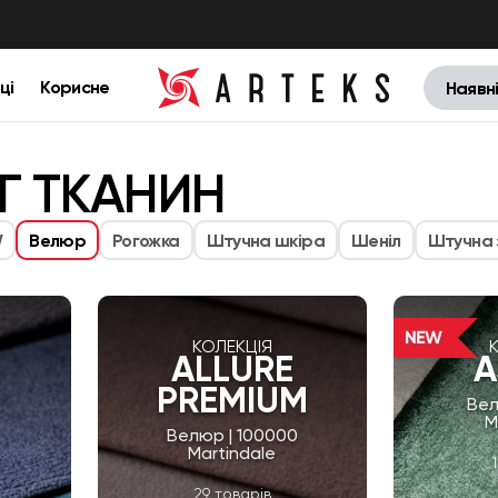
ці
Корисне
Наявн
Г ТКАНИН
W
Велюр
Рогожка
Штучна шкіра
Шеніл
Штучна
КОЛЕКЦІЯ
ALLURE
A
PREMIUM
Вел
M
Велюр | 100000
Martindale
29 товарів