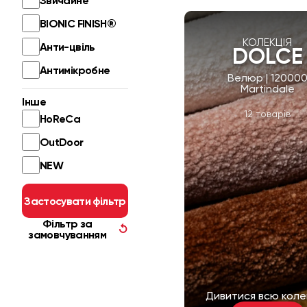
Звичайне
BIONIC FINISH®
КОЛЕКЦІЯ
Анти-цвіль
DOLCE
Антимікробне
Велюр | 12000
Martindale
Інше
12 товарів
HoReCa
OutDoor
NEW
Застосувати фільтр
Фільтр за
↺
замовчуванням
Дивитися всю коле