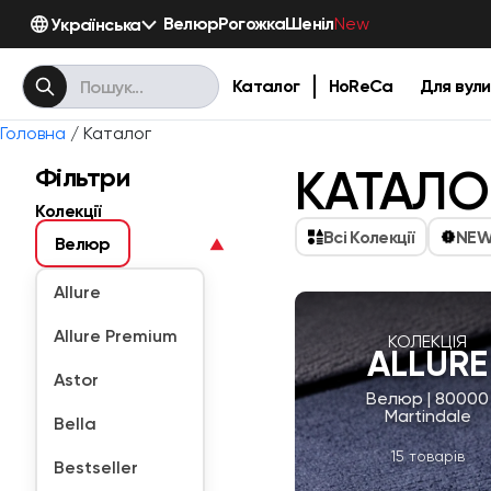
Велюр
Рогожка
Шеніл
Українська
New
Каталог
HoReCa
Для вули
Головна
/ Каталог
КАТАЛО
Фільтри
Колекції
Всі Колекції
NE
Велюр
▼
Allure
Allure Premium
КОЛЕКЦІЯ
ALLURE
Astor
Велюр | 80000
Martindale
Bella
15 товарів
Bestseller