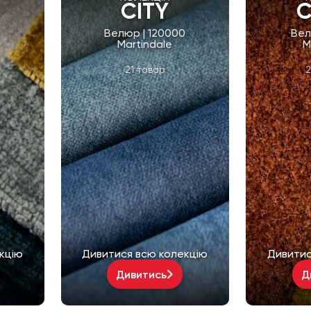
CITY
C
Велюр | 120000
Вел
Martindale
M
21 товар
2
кцію
Дивитися всю колекцію
Дивитис
Дивитись
Д