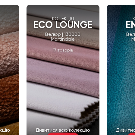
КОЛЕКЦІЯ
ECO LOUNGE
E
0
Велюр | 130000
Вел
Martindale
M
17 товарів
кцію
Дивитися всю колекцію
Дивитис