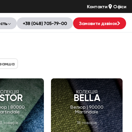
Контакти
Офіси
ість
+38 (048) 705-79-00
Замовити дзвінок
 замша
КОЛЕКЦІЯ
КОЛЕКЦІЯ
STOR
BELLA
юр | 80000
Велюр | 90000
artindale
Martindale
13 товарів
18 товарів