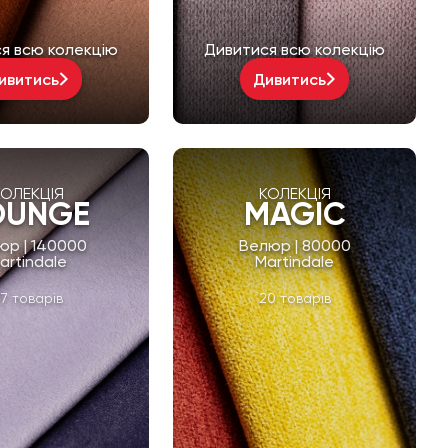
я всю колекцію
Дивитися всю колекцію
ивитись
Дивитись
КОЛЕКЦІЯ
КОЛЕКЦІЯ
OUNGE
MAGIC
юр | 140000
Велюр | 80000
artindale
Martindale
7 товарів
20 товарів