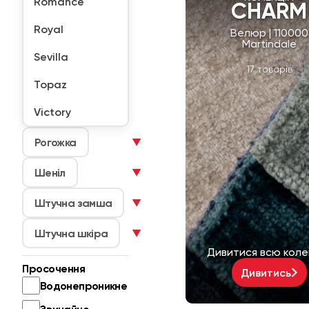
Romance
CHARM
Royal
Велюр | 110000
Martindale
Sevilla
17 товарів
Topaz
Victory
Рогожка
▼
Шеніл
▼
Штучна замша
▼
Штучна шкіра
▼
Дивитися всю коле
Просочення
Дивитись
Водонепроникне