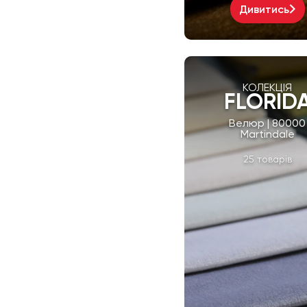
Дивитись
КОЛЕКЦІЯ
FLORID
Велюр | 80000
Martindale
25 товарів