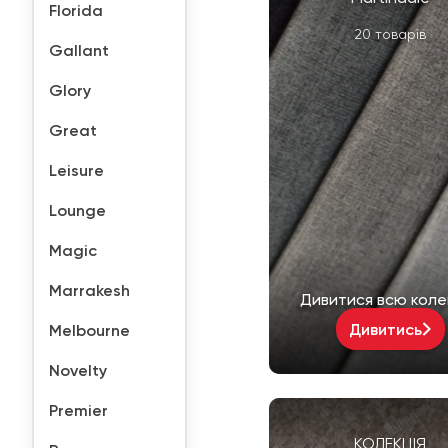
Florida
20 товарів
Gallant
Glory
Great
Leisure
Lounge
Magic
Marrakesh
Дивитися всю коле
Дивитись
Melbourne
Novelty
Premier
КОЛЕКЦІЯ