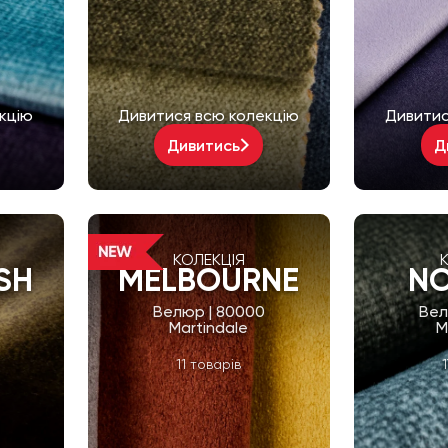
кцію
Дивитися всю колекцію
Дивитис
Дивитись
Д
КОЛЕКЦІЯ
SH
MELBOURNE
NO
Велюр | 80000
Вел
Martindale
M
11 товарів