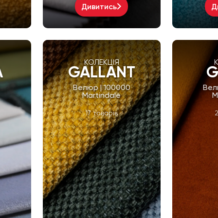
Дивитись
Д
КОЛЕКЦІЯ
A
GALLANT
G
Велюр | 100000
Вел
Martindale
M
17 товарів