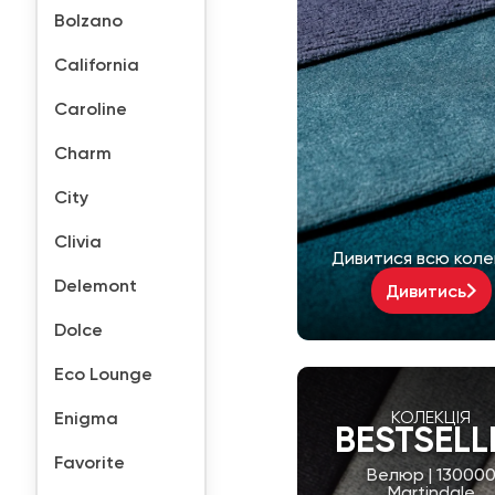
Bolzano
California
Caroline
Charm
City
Clivia
Дивитися всю коле
Delemont
Дивитись
Dolce
Eco Lounge
Enigma
КОЛЕКЦІЯ
BESTSELL
Favorite
Велюр | 13000
Martindale