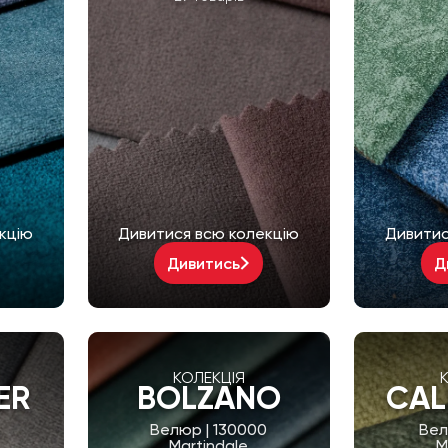
кцію
Дивитися всю колекцію
Дивитис
Дивитись
Д
КОЛЕКЦІЯ
ER
BOLZANO
CAL
0
Велюр | 130000
Вел
Martindale
M