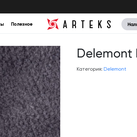
цы
Полезное
Нал
Delemont 
Категория:
Delemont