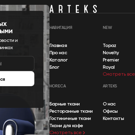
ых
НАВИГАЦИЯ
NEW
выми
овости и
Главная
Topaz
винках
Про нас
Novelty
Каталог
Premier
Блог
Royal
Смотреть все
ся
HORECA
ARTEKS
Барные ткани
О нас
Ресторанные ткани
Офисы
Гостиничные ткани
Контакты
Ткани для кафе
Смотреть все