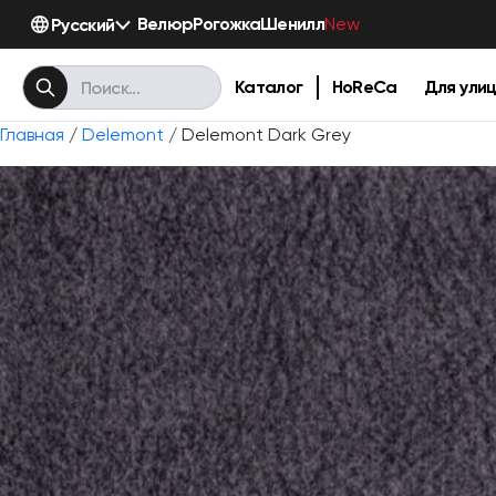
Велюр
Рогожка
Шенилл
Русский
New
Каталог
HoReCa
Для ули
Главная
/
Delemont
/ Delemont Dark Grey