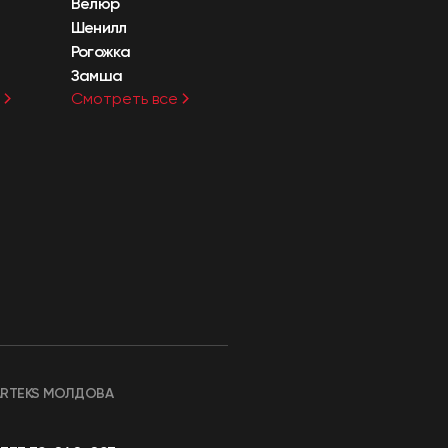
Велюр
Шенилл
Рогожка
Замша
Смотреть все
ARTEKS МОЛДОВА