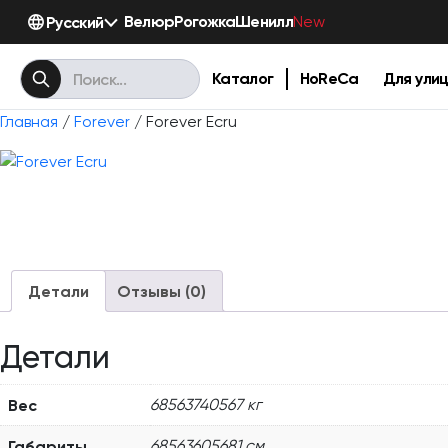
Велюр
Рогожка
Шенилл
Русский
New
Каталог
HoReCa
Для ули
Главная
/
Forever
/ Forever Ecru
Детали
Отзывы (0)
Детали
Вес
68563740567 кг
Габариты
68563605681 см