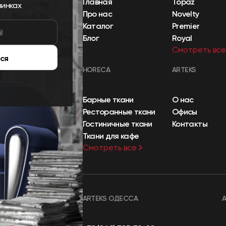
Главная
Topaz
винках
Про нас
Novelty
Каталог
Premier
Блог
Royal
Смотреть все
ся
HORECA
ARTEKS
Барные ткани
О нас
Ресторанные ткани
Офисы
Гостиничные ткани
Контакты
Ткани для кафе
Смотреть все
ARTEKS ОДЕССА