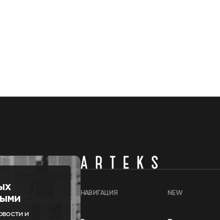
ых
НАВИГАЦИЯ
NEW
выми
овости и