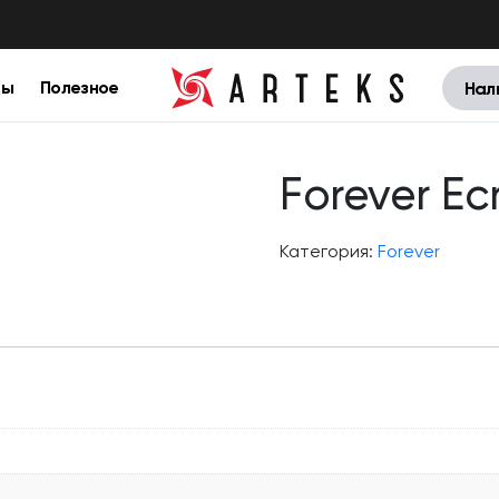
цы
Полезное
Нал
Forever Ec
Категория:
Forever