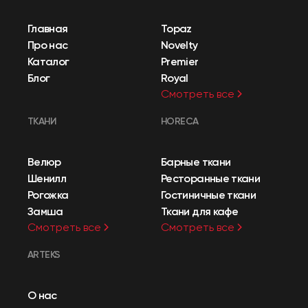
Главная
Topaz
Про нас
Novelty
Каталог
Premier
Блог
Royal
Смотреть все
ТКАНИ
HORECA
Велюр
Барные ткани
Шенилл
Ресторанные ткани
Рогожка
Гостиничные ткани
Замша
Ткани для кафе
Смотреть все
Смотреть все
ARTEKS
О нас