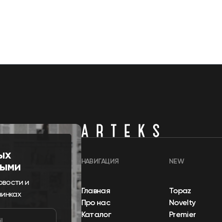
ых
НАВИГАЦИЯ
NEW
выми
овости и
Главная
Topaz
винках
Про нас
Novelty
Каталог
Premier