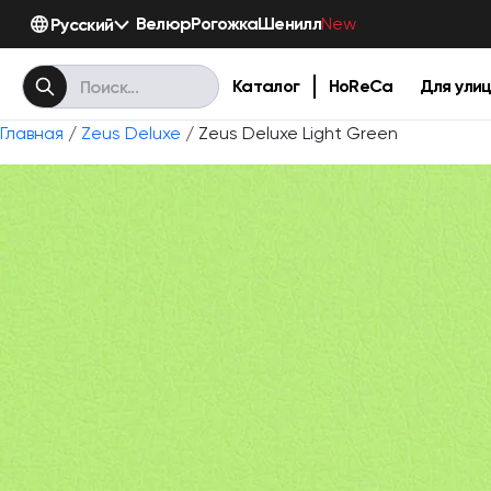
Велюр
Рогожка
Шенилл
Русский
New
Каталог
HoReCa
Для ули
Главная
/
Zeus Deluxe
/ Zeus Deluxe Light Green