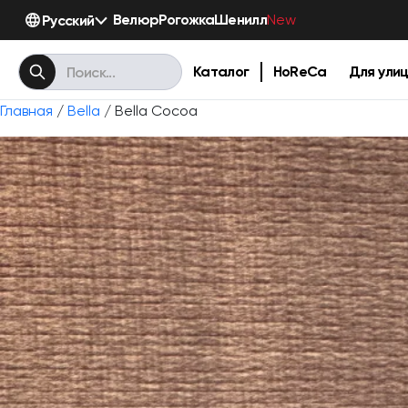
Велюр
Рогожка
Шенилл
Русский
New
Каталог
HoReCa
Для ули
Главная
/
Bella
/ Bella Cocoa