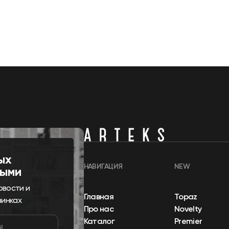
ых
НАВИГАЦИЯ
NEW
выми
овости и
Главная
Topaz
винках
Про нас
Novelty
Каталог
Premier