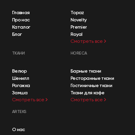
Главная
Topaz
Про нас
Novelty
Каталог
Premier
Блог
Royal
Смотреть все
ТКАНИ
HORECA
Велюр
Барные ткани
Шенилл
Ресторанные ткани
Рогожка
Гостиничные ткани
Замша
Ткани для кафе
Смотреть все
Смотреть все
ARTEKS
О нас