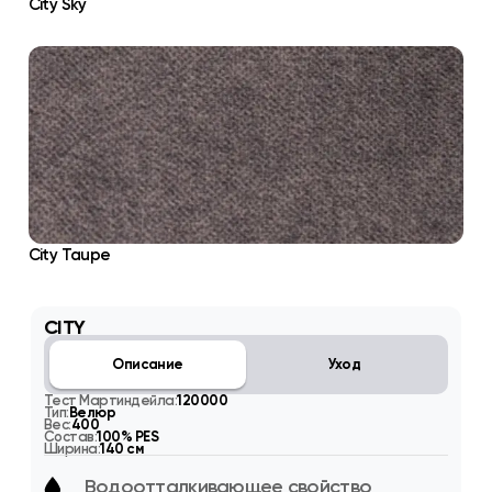
City Sky
City Taupe
CITY
Описание
Уход
Тест Мартиндейла:
120000
Тип:
Велюр
Вес:
400
Состав:
100% PES
Ширина:
140 см
Водоотталкивающее свойство