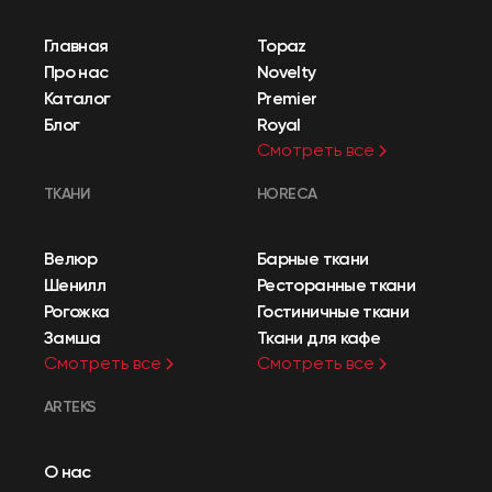
Главная
Topaz
Про нас
Novelty
Каталог
Premier
Блог
Royal
Смотреть все
ТКАНИ
HORECA
Велюр
Барные ткани
Шенилл
Ресторанные ткани
Рогожка
Гостиничные ткани
Замша
Ткани для кафе
Смотреть все
Смотреть все
ARTEKS
О нас