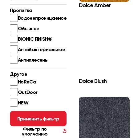
Dolce Amber
Пропитка
Водонепроницаемое
Обычное
BIONIC FINISH®
Антибактериальное
Антиплесень
Другое
Dolce Blush
HoReCa
OutDoor
NEW
Применить фильтр
Фильтр по
↺
умолчанию