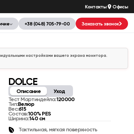
Контакты
Офисы
ичие
+38 (048) 705-79-00
Заказать звонок
дивидуальными настройками вашего экрана монитора.
DOLCE
Описание
Уход
120000
Тест Мартиндейла:
Велюр
Тип:
615
Вес:
100% PES
Состав:
140 см
Ширина:
Тактильная, мягкая поверхность