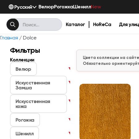
Велюр
Рогожка
Шенилл
Русский
New
Каталог
HoReCa
Для ули
Главная
/ Dolce
Фильтры
Цвета коллекции на сайте
Коллекции
Обязательно ориентируйт
Велюр
▼
Искусственная
▼
Замша
Искусственная
▼
кожа
Рогожка
▼
Шенилл
▼