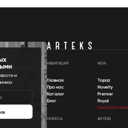
ых
НАВИГАЦИЯ
NEW
выми
овости и
Главная
Topaz
винках
Про нас
Novelty
Каталог
Premier
Блог
Royal
Смотреть все
ся
HORECA
ARTEKS