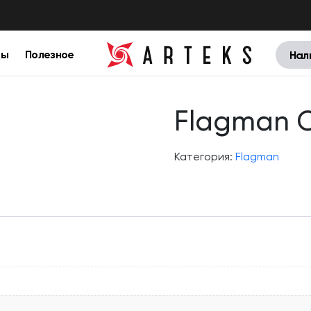
цы
Полезное
Нал
Flagman C
Категория:
Flagman