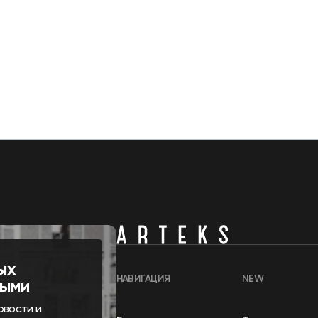
ых
НАВИГАЦИЯ
NEW
выми
овости и