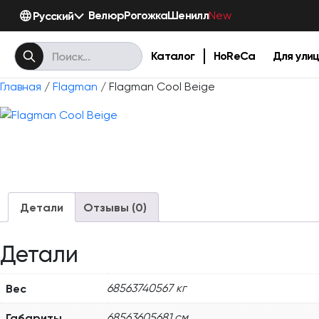
Велюр
Рогожка
Шенилл
Русский
New
Каталог
HoReCa
Для ули
Главная
/
Flagman
/ Flagman Cool Beige
Детали
Отзывы (0)
Детали
Вес
68563740567 кг
Габариты
68563605681 см