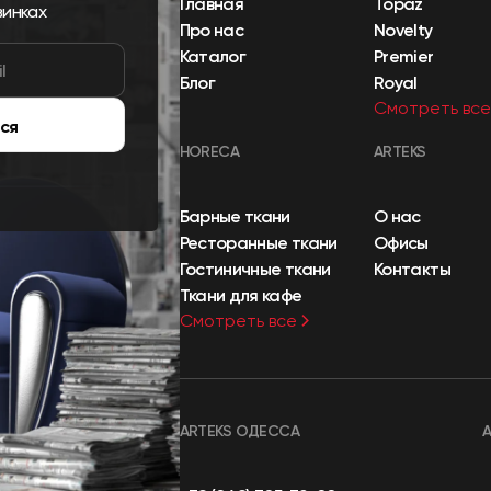
Главная
Topaz
винках
Про нас
Novelty
Каталог
Premier
Блог
Royal
Смотреть все
ся
HORECA
ARTEKS
Барные ткани
О нас
Ресторанные ткани
Офисы
Гостиничные ткани
Контакты
Ткани для кафе
Смотреть все
ARTEKS ОДЕССА