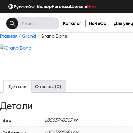
Велюр
Рогожка
Шенилл
Русский
New
Каталог
HoReCa
Для ули
Главная
/
Grand
/ Grand Bone
Детали
Отзывы (0)
Детали
Вес
68563740567 кг
Габариты
68563605681 см