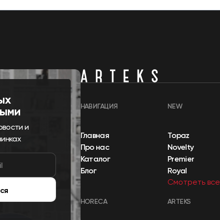
ых
НАВИГАЦИЯ
NEW
выми
овости и
Главная
Topaz
винках
Про нас
Novelty
Каталог
Premier
Блог
Royal
Смотреть все
ся
HORECA
ARTEKS