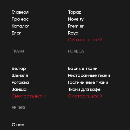
Главная
Topaz
Про нас
Novelty
Каталог
Premier
Блог
Royal
Смотреть все
ТКАНИ
HORECA
Велюр
Барные ткани
Шенилл
Ресторанные ткани
Рогожка
Гостиничные ткани
Замша
Ткани для кафе
Смотреть все
Смотреть все
ARTEKS
О нас