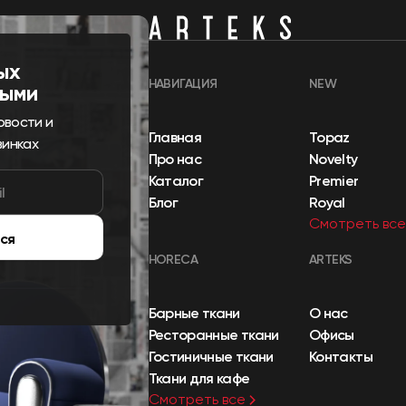
ых
НАВИГАЦИЯ
NEW
выми
овости и
Главная
Topaz
винках
Про нас
Novelty
Каталог
Premier
Блог
Royal
Смотреть все
ся
HORECA
ARTEKS
Барные ткани
О нас
Ресторанные ткани
Офисы
Гостиничные ткани
Контакты
Ткани для кафе
Смотреть все