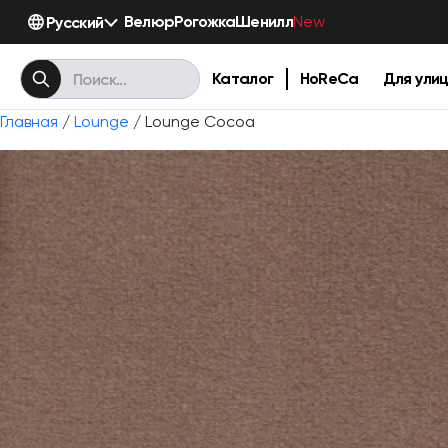
Велюр
Рогожка
Шенилл
Русский
New
Каталог
HoReCa
Для ули
Главная
/
Lounge
/ Lounge Cocoa