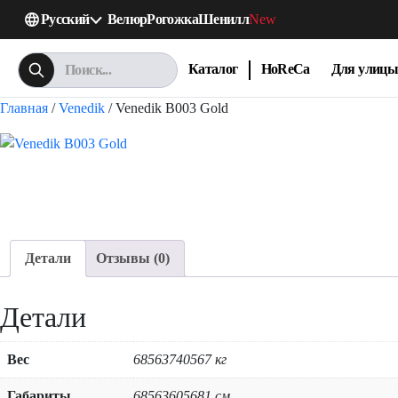
Русский
Велюр
Рогожка
Шенилл
New
Каталог
HoReCa
Для улицы
Главная
/
Venedik
/ Venedik B003 Gold
Детали
Отзывы (0)
Детали
Вес
68563740567 кг
Габариты
68563605681 см