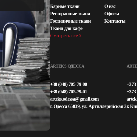
Барные ткани
О нас
Ресторанные ткани
Офисы
Гостиничные ткани
Контакты
Ткани для кафе
Смотреть все
ARTEKS ОДЕССА
ART
+38 (048) 705-79-00
+373 
+38 (048) 705-79-01
+373 
arteks.odessa@gmail.com
arte
г. Одесса 65039, ул. Артиллерийская 3
г. К