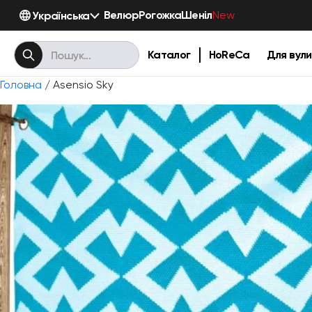
Велюр
Рогожка
Шеніл
Українська
New
Каталог
HoReCa
Для вули
Головна
/ Asensio Sky