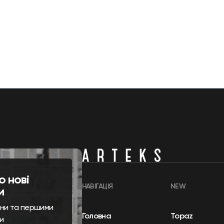
о нові
НАВІГАЦІЯ
NEW
и
ини та першими
Головна
Topaz
и