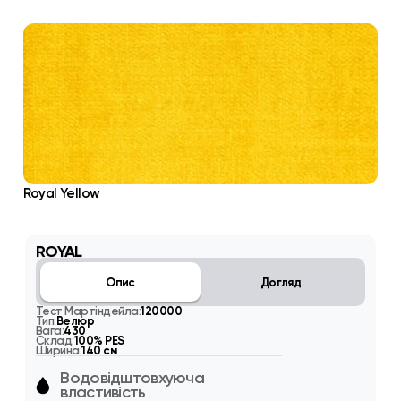
Royal Yellow
ROYAL
Опис
Догляд
Тест Мартіндейла:
120000
Тип:
Велюр
Вага:
430
Склад:
100% PES
Ширина:
140 см
Водовідштовхуюча
властивість