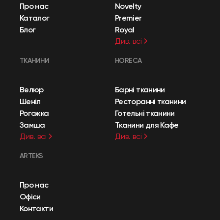
Про нас
Novelty
Каталог
Premier
Блог
Royal
Див. всі
ТКАНИНИ
HORECA
Велюр
Барні тканини
Шеніл
Ресторанні тканини
Рогожка
Готельні тканини
Замша
Тканини для Кафе
Див. всі
Див. всі
ARTEKS
Про нас
Офіси
Контакти