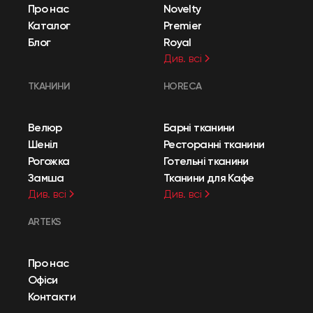
Про нас
Novelty
Каталог
Premier
Блог
Royal
Див. всі
ТКАНИНИ
HORECA
Велюр
Барні тканини
Шеніл
Ресторанні тканини
Рогожка
Готельні тканини
Замша
Тканини для Кафе
Див. всі
Див. всі
ARTEKS
Про нас
Офіси
Контакти