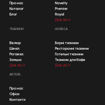
Про нас
Novelty
Каталог
Premier
Блог
Royal
Див. всі
ТКАНИНИ
HORECA
Велюр
Барні тканини
Шеніл
Ресторанні тканини
Рогожка
Готельні тканини
Замша
Тканини для Кафе
Див. всі
Див. всі
ARTEKS
Про нас
Офіси
Контакти