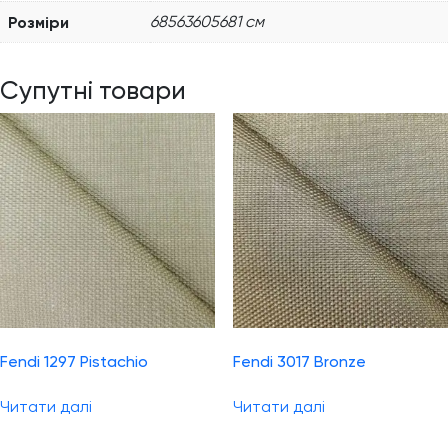
Розміри
68563605681 см
Супутні товари
Fendi 1297 Pistachio
Fendi 3017 Bronze
Читати далі
Читати далі