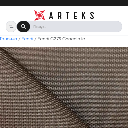
Головна
/
Fendi
/ Fendi C279 Chocolate