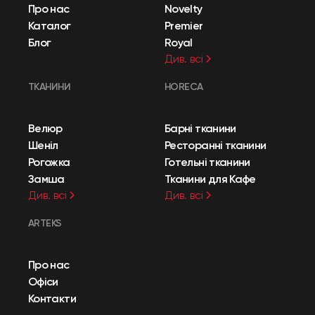
Про нас
Novelty
Каталог
Premier
Блог
Royal
Див. всі
ТКАНИНИ
HORECA
Велюр
Барні тканини
Шеніл
Ресторанні тканини
Рогожка
Готельні тканини
Замша
Тканини для Кафе
Див. всі
Див. всі
ARTEKS
Про нас
Офіси
Контакти