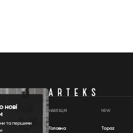
о нові
НАВІГАЦІЯ
NEW
и
ини та першими
Головна
Topaz
и