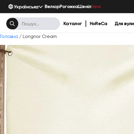
Велюр
Рогожка
Шеніл
Українська
New
Каталог
HoReCa
Для вули
Головна
/ Longnor Cream