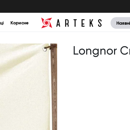
ці
Корисне
Наявн
Longnor 