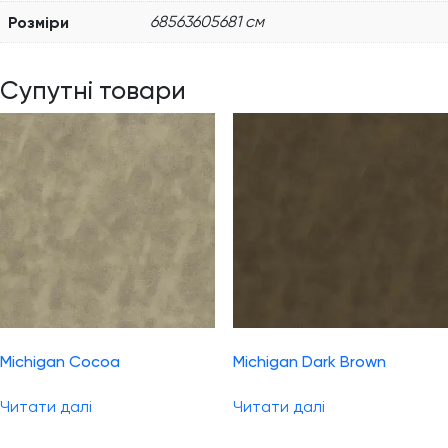
Розміри
68563605681 см
Супутні товари
Michigan Cocoa
Michigan Dark Brown
Читати далі
Читати далі