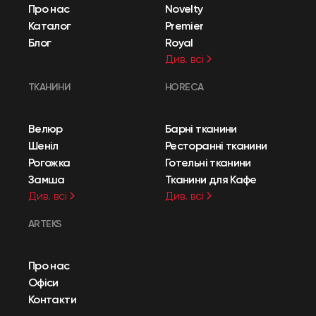
Про нас
Novelty
Каталог
Premier
Блог
Royal
Див. всі
ТКАНИНИ
HORECA
Велюр
Барні тканини
Шеніл
Ресторанні тканини
Рогожка
Готельні тканини
Замша
Тканини для Кафе
Див. всі
Див. всі
ARTEKS
Про нас
Офіси
Контакти