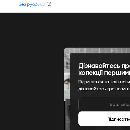
Без рубрики
(2)
Дізнавайтесь пр
колекції першим
Підпишіться на наші нов
дізнавайтесь про новинк
Підписати