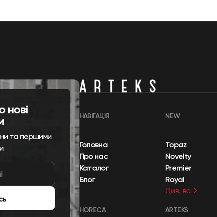
о нові
НАВІГАЦІЯ
NEW
и
ини та першими
Головна
Topaz
и
Про нас
Novelty
Каталог
Premier
Блог
Royal
Див. всі
сь
HORECA
ARTEKS