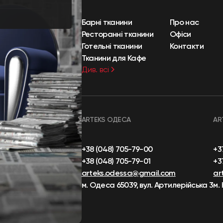
Барні тканини
Про нас
Ресторанні тканини
Офіси
Готельні тканини
Контакти
Тканини для Кафе
Див. всі
ARTEKS ОДЕСА
AR
+38 (048) 705-79-00
+3
+38 (048) 705-79-01
+3
arteks.odessa@gmail.com
ar
м. Одеса 65039, вул. Артилерійська 3
м.