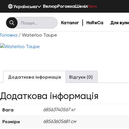
Велюр
Рогожка
Шеніл
Українська
New
Каталог
HoReCa
Для вули
Головна
/ Waterloo Taupe
Додаткова інформація
Відгуки (0)
Додаткова інформація
Вага
68563740567 кг
Розміри
68563605681 см