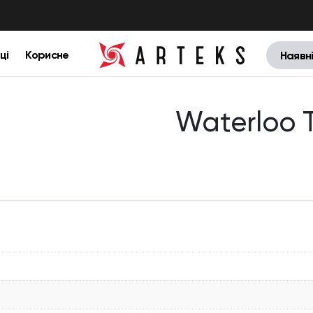
ці
Корисне
Наявн
Waterloo 