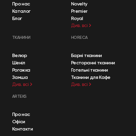
Про нас
Novelty
Каталог
Premier
Блог
Royal
Див. всі
ТКАНИНИ
HORECA
Велюр
Барні тканини
Шеніл
Ресторанні тканини
Рогожка
Готельні тканини
Замша
Тканини для Кафе
Див. всі
Див. всі
ARTEKS
Про нас
Офіси
Контакти