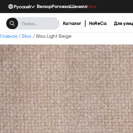
Велюр
Рогожка
Шенилл
Русский
New
Каталог
HoReCa
Для ули
Главная
/
Bliss
/ Bliss Light Beige