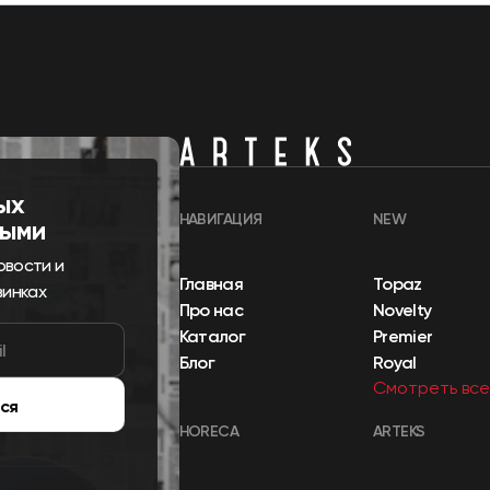
ых
НАВИГАЦИЯ
NEW
выми
овости и
Главная
Topaz
винках
Про нас
Novelty
Каталог
Premier
Блог
Royal
Смотреть все
ся
HORECA
ARTEKS