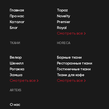
Главная
Topaz
Про нас
Novelty
Каталог
Premier
Блог
Royal
Смотреть все
ТКАНИ
HORECA
Велюр
Барные ткани
Шенилл
Ресторанные ткани
Рогожка
Гостиничные ткани
Замша
Ткани для кафе
Смотреть все
Смотреть все
ARTEKS
О нас