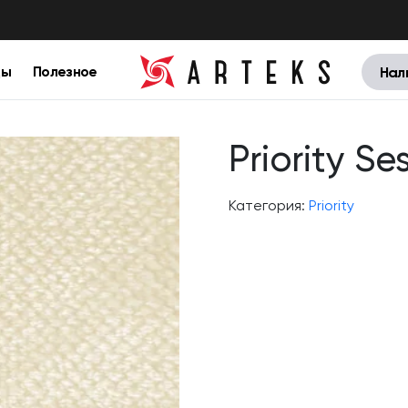
цы
Полезное
Нал
Priority S
Категория:
Priority