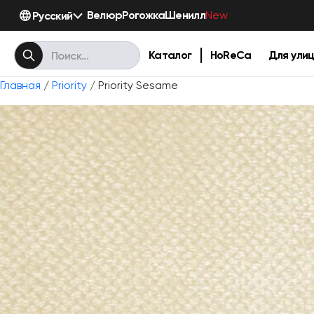
Велюр
Рогожка
Шенилл
Русский
New
Каталог
HoReCa
Для ули
Главная
/
Priority
/ Priority Sesame