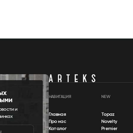
ых
НАВИГАЦИЯ
NEW
выми
овости и
Главная
Topaz
винках
Про нас
Novelty
Каталог
Premier