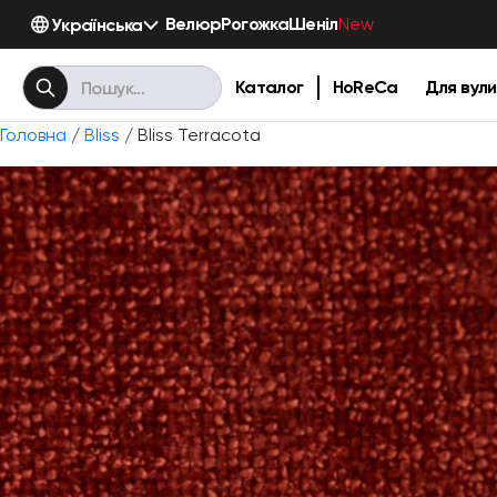
Велюр
Рогожка
Шеніл
Українська
New
Каталог
HoReCa
Для вули
Головна
/
Bliss
/ Bliss Terracota