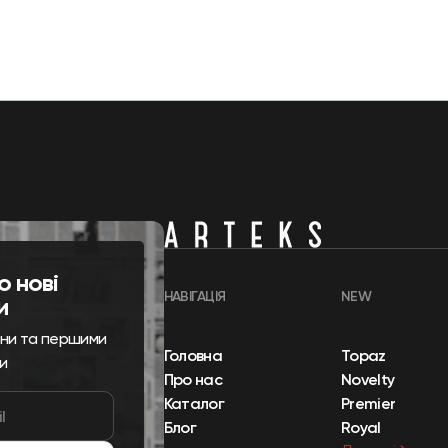
о нові
НАВІГАЦІЯ
NEW
и
ини та першими
Головна
Topaz
и
Про нас
Novelty
Каталог
Premier
Блог
Royal