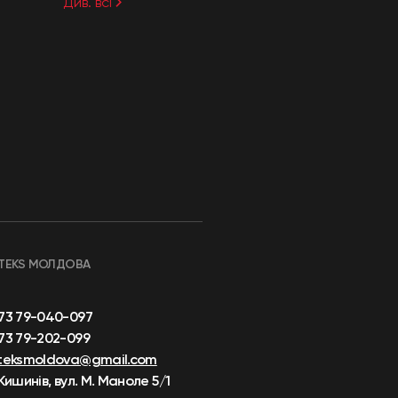
Див. всі
TEKS МОЛДОВА
73 79-040-097
73 79-202-099
teksmoldova@gmail.com
 Кишинів, вул. М. Маноле 5/1