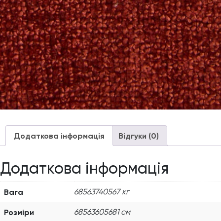
Додаткова інформація
Відгуки (0)
Додаткова інформація
Вага
68563740567 кг
Розміри
68563605681 см