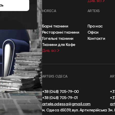
Див. всі
сь
HORECA
ARTEKS
Барні тканини
Про нас
Ресторанні тканини
Офіси
Готельні тканини
Контакти
Тканини для Кафе
Див. всі
ARTEKS ОДЕСА
AR
+38 (048) 705-79-00
+3
+38 (048) 705-79-01
+3
arteks.odessa@gmail.com
ar
м. Одеса 65039, вул. Артилерійська 3
м.