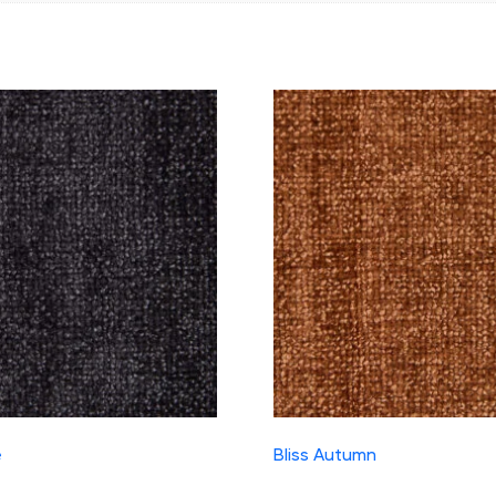
e
Bliss Autumn