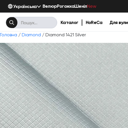
Велюр
Рогожка
Шеніл
Українська
New
Каталог
HoReCa
Для вули
Головна
/
Diamond
/ Diamond 1421 Silver