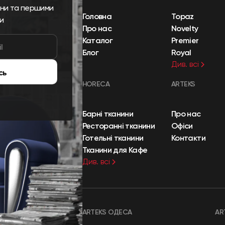
ини та першими
Головна
Topaz
и
Про нас
Novelty
Каталог
Premier
Блог
Royal
Див. всі
сь
HORECA
ARTEKS
Барні тканини
Про нас
Ресторанні тканини
Офіси
Готельні тканини
Контакти
Тканини для Кафе
Див. всі
ARTEKS ОДЕСА
AR