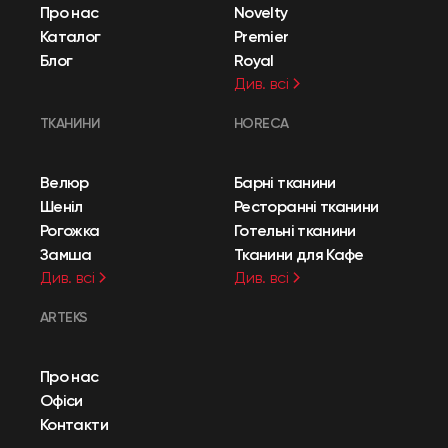
Про нас
Novelty
Каталог
Premier
Блог
Royal
Див. всі
ТКАНИНИ
HORECA
Велюр
Барні тканини
Шеніл
Ресторанні тканини
Рогожка
Готельні тканини
Замша
Тканини для Кафе
Див. всі
Див. всі
ARTEKS
Про нас
Офіси
Контакти