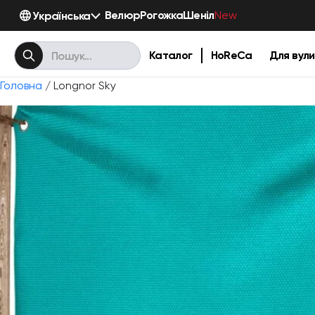
Велюр
Рогожка
Шеніл
Українська
New
Каталог
HoReCa
Для вули
Головна
/ Longnor Sky