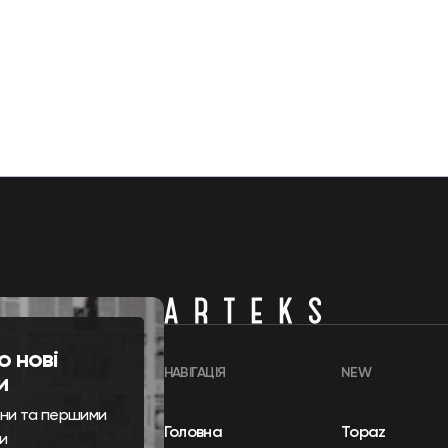
о нові
НАВІГАЦІЯ
NEW
и
ини та першими
Головна
Topaz
и