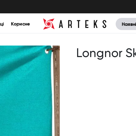
ці
Корисне
Наявн
Longnor S