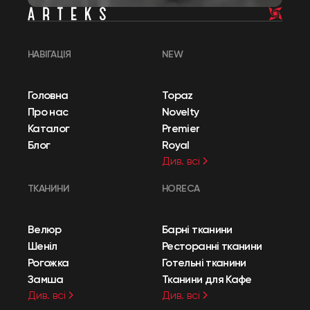
НАВІГАЦІЯ
NEW
Головна
Topaz
Про нас
Novelty
Каталог
Premier
Блог
Royal
Див. всі
ТКАНИНИ
HORECA
Велюр
Барні тканини
Шеніл
Ресторанні тканини
Рогожка
Готельні тканини
Замша
Тканини для Кафе
Див. всі
Див. всі