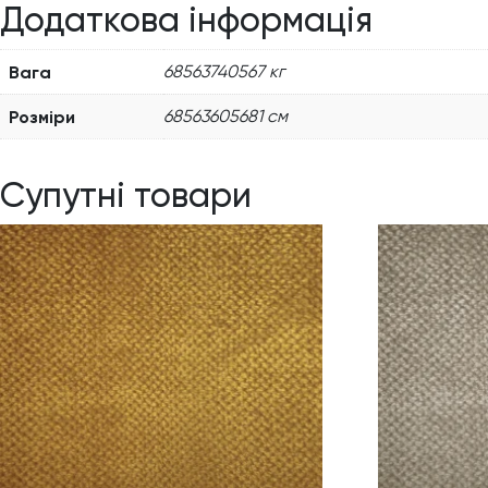
Додаткова інформація
Вага
68563740567 кг
Розміри
68563605681 см
Супутні товари