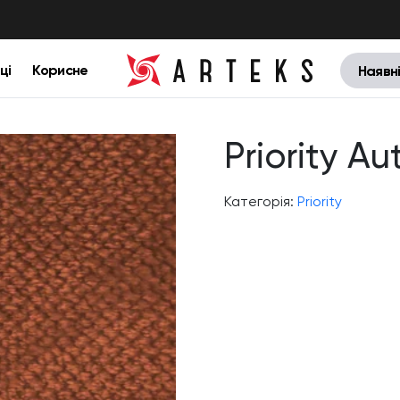
ці
Корисне
Наявн
Priority A
Категорія:
Priority