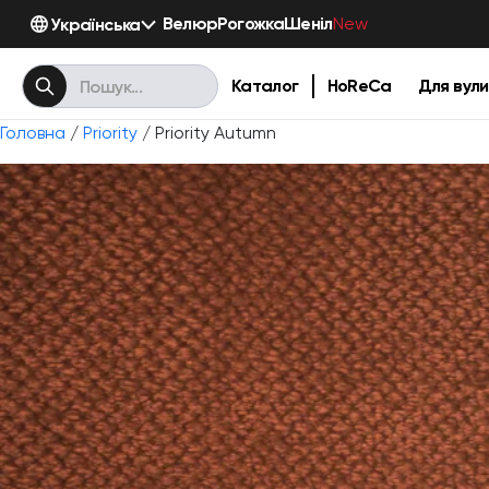
Велюр
Рогожка
Шеніл
Українська
New
Каталог
HoReCa
Для вули
Головна
/
Priority
/ Priority Autumn