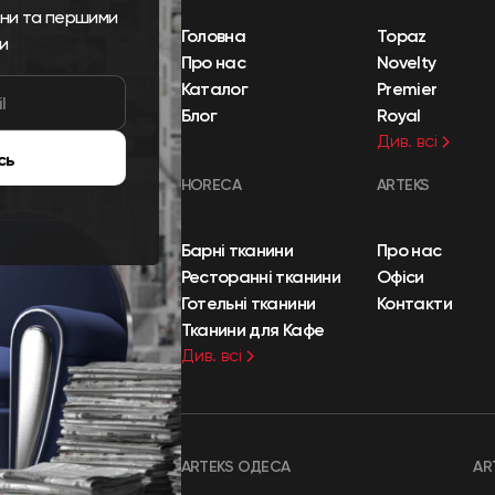
ини та першими
Головна
Topaz
и
Про нас
Novelty
Каталог
Premier
Блог
Royal
Див. всі
сь
HORECA
ARTEKS
Барні тканини
Про нас
Ресторанні тканини
Офіси
Готельні тканини
Контакти
Тканини для Кафе
Див. всі
ARTEKS ОДЕСА
AR