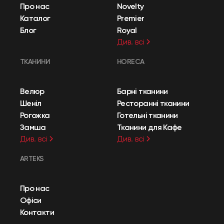
Про нас
Novelty
Каталог
Premier
Блог
Royal
Див. всі
ТКАНИНИ
HORECA
Велюр
Барні тканини
Шеніл
Ресторанні тканини
Рогожка
Готельні тканини
Замша
Тканини для Кафе
Див. всі
Див. всі
ARTEKS
Про нас
Офіси
Контакти