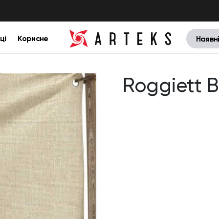
ці
Корисне
Наявн
Roggiett 