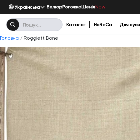
Велюр
Рогожка
Шеніл
Українська
New
Каталог
HoReCa
Для вули
Головна
/ Roggiett Bone