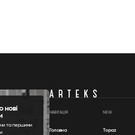
о нові
НАВІГАЦІЯ
NEW
и
ини та першими
Головна
Topaz
и