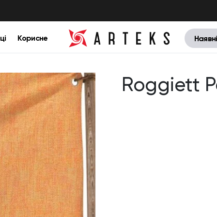
ці
Корисне
Наявн
Roggiett 