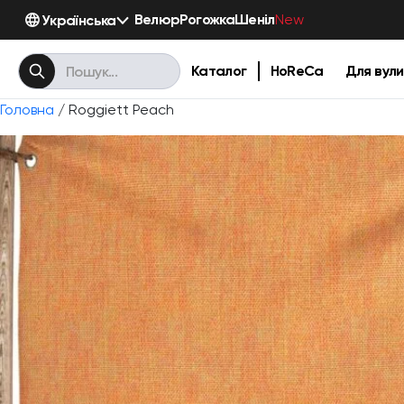
Велюр
Рогожка
Шеніл
Українська
New
Каталог
HoReCa
Для вули
Головна
/ Roggiett Peach