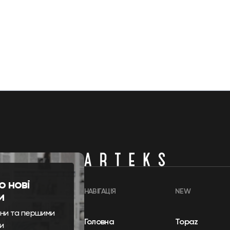
о нові
НАВІГАЦІЯ
NEW
и
ини та першими
Головна
Topaz
и