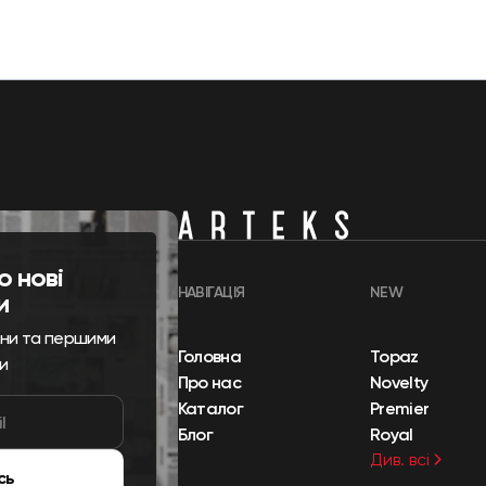
о нові
НАВІГАЦІЯ
NEW
и
ини та першими
Головна
Topaz
и
Про нас
Novelty
Каталог
Premier
Блог
Royal
Див. всі
сь