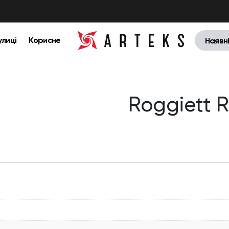
улиці
Корисне
Наявн
Roggiett 