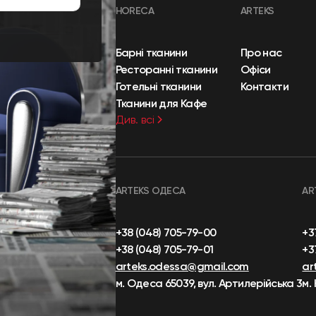
HORECA
ARTEKS
Барні тканини
Про нас
Ресторанні тканини
Офіси
Готельні тканини
Контакти
Тканини для Кафе
Див. всі
ARTEKS ОДЕСА
AR
+38 (048) 705-79-00
+3
+38 (048) 705-79-01
+3
arteks.odessa@gmail.com
ar
м. Одеса 65039, вул. Артилерійська 3
м.