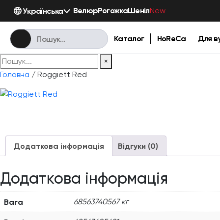
Велюр
Рогожка
Шеніл
Українська
New
Каталог
HoReCa
Для в
×
Головна
/ Roggiett Red
Додаткова інформація
Відгуки (0)
Додаткова інформація
Вага
68563740567 кг