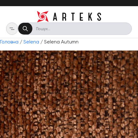
Головна
/
Selena
/ Selena Autumn