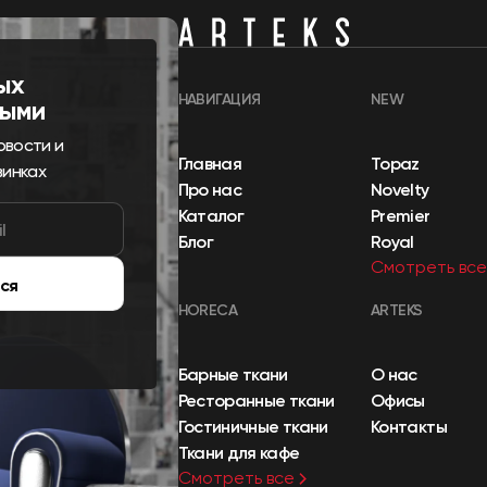
ых
НАВИГАЦИЯ
NEW
выми
овости и
Главная
Topaz
винках
Про нас
Novelty
Каталог
Premier
Блог
Royal
Смотреть все
ся
HORECA
ARTEKS
Барные ткани
О нас
Ресторанные ткани
Офисы
Гостиничные ткани
Контакты
Ткани для кафе
Смотреть все