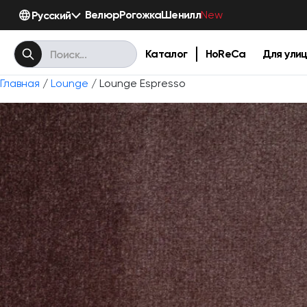
Велюр
Рогожка
Шенилл
Русский
New
Каталог
HoReCa
Для ули
Главная
/
Lounge
/ Lounge Espresso