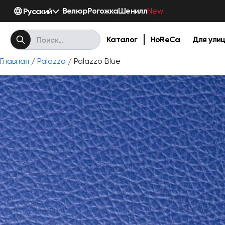
Велюр
Рогожка
Шенилл
Русский
New
Каталог
HoReCa
Для ули
Главная
/
Palazzo
/ Palazzo Blue