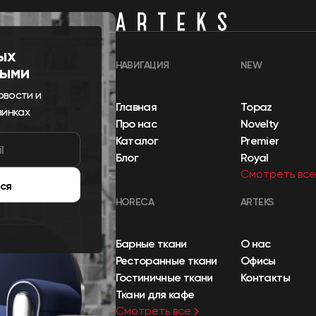
ых
НАВИГАЦИЯ
NEW
выми
овости и
Главная
Topaz
винках
Про нас
Novelty
Каталог
Premier
Блог
Royal
Смотреть все
ся
HORECA
ARTEKS
Барные ткани
О нас
Ресторанные ткани
Офисы
Гостиничные ткани
Контакты
Ткани для кафе
Смотреть все