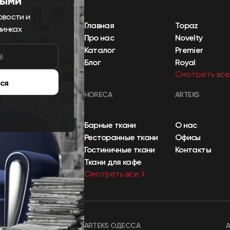
выми
овости и
Главная
Topaz
винках
Про нас
Novelty
Каталог
Premier
Блог
Royal
Смотреть все
ся
HORECA
ARTEKS
Барные ткани
О нас
Ресторанные ткани
Офисы
Гостиничные ткани
Контакты
Ткани для кафе
Смотреть все
ARTEKS ОДЕССА