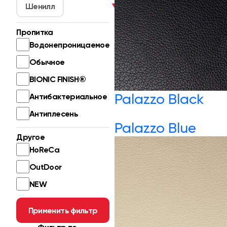
Шенилл
▼
Пропитка
Водонепроницаемое
Обычное
BIONIC FINISH®
Palazzo Black
Антибактериальное
Антиплесень
Palazzo Blue
Другое
HoReCa
OutDoor
NEW
Применить фильтр