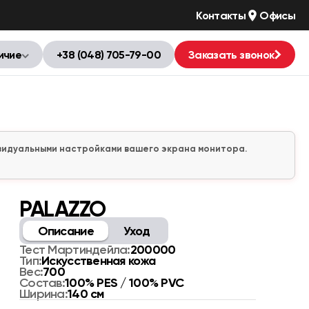
Контакты
Офисы
ичие
+38 (048) 705-79-00
Заказать звонок
дивидуальными настройками вашего экрана монитора.
PALAZZO
Описание
Уход
200000
Тест Мартиндейла:
Искусственная кожа
Тип:
700
Вес:
100% PES / 100% PVC
Состав:
140 см
Ширина: