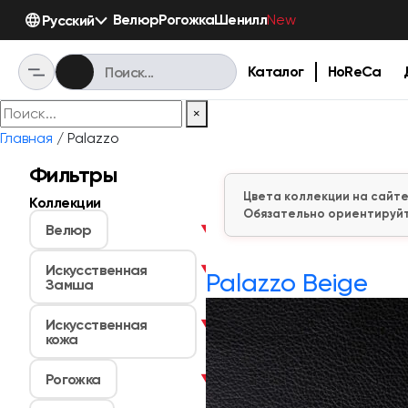
Велюр
Рогожка
Шенилл
Русский
New
Каталог
HoReCa
×
Главная
/ Palazzo
Фильтры
Цвета коллекции на сайте
Коллекции
Обязательно ориентируйт
Велюр
▼
Искусственная
▼
Palazzo Beige
Замша
Искусственная
▼
кожа
Рогожка
▼