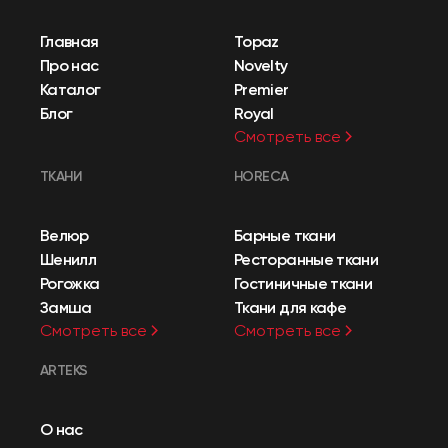
Главная
Topaz
Про нас
Novelty
Каталог
Premier
Блог
Royal
Смотреть все
ТКАНИ
HORECA
Велюр
Барные ткани
Шенилл
Ресторанные ткани
Рогожка
Гостиничные ткани
Замша
Ткани для кафе
Смотреть все
Смотреть все
ARTEKS
О нас