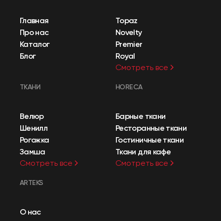
Главная
Topaz
Про нас
Novelty
Каталог
Premier
Блог
Royal
Смотреть все
ТКАНИ
HORECA
Велюр
Барные ткани
Шенилл
Ресторанные ткани
Рогожка
Гостиничные ткани
Замша
Ткани для кафе
Смотреть все
Смотреть все
ARTEKS
О нас