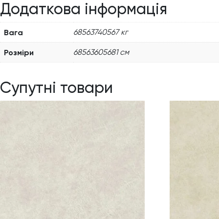
Додаткова інформація
Вага
68563740567 кг
Розміри
68563605681 см
Супутні товари