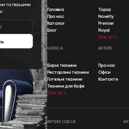
ини та першими
Головна
Topaz
и
Про нас
Novelty
Каталог
Premier
Блог
Royal
Див. всі
сь
HORECA
ARTEKS
Барні тканини
Про нас
Ресторанні тканини
Офіси
Готельні тканини
Контакти
Тканини для Кафе
Див. всі
ARTEKS ОДЕСА
AR