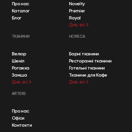
Про нас
Novelty
Каталог
Premier
Блог
Royal
Див. всі
ТКАНИНИ
HORECA
Велюр
Барні тканини
Шеніл
Ресторанні тканини
Рогожка
Готельні тканини
Замша
Тканини для Кафе
Див. всі
Див. всі
ARTEKS
Про нас
Офіси
Контакти